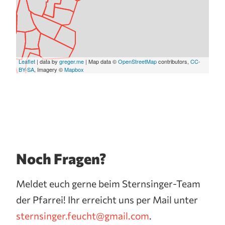
Leaflet
| data by
greger.me
| Map data ©
OpenStreetMap
contributors,
CC-
BY-SA
, Imagery ©
Mapbox
Noch Fragen?
Meldet euch gerne beim Sternsinger-Team
der Pfarrei! Ihr erreicht uns per Mail unter
sternsinger.feucht@gmail.com
.